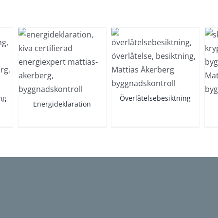
Överlåtelsebesiktning
klaration
Skadeutrednin
Byggnadskontroll
l
Byggnadskontroll
ng
Överlåtelsebesiktning
Energideklaration