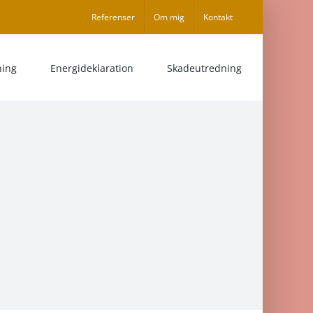
Referenser
Om mig
Kontakt
ning
Energideklaration
Skadeutredning