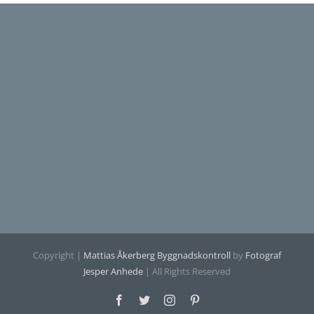
Copyright |
Mattias Åkerberg Byggnadskontroll
by
Fotograf
Jesper Anhede
| All Rights Reserved
Facebook
Twitter
Instagram
Pinterest