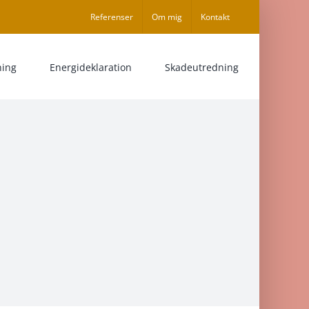
Referenser
Om mig
Kontakt
ning
Energideklaration
Skadeutredning