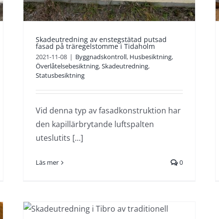
på 1940-talet.
Byggnadskontroll
Husbesiktning
Skadeutredning
Statusbesiktning
Skadeutredning av enstegstätad putsad
fasad på träregelstomme i Tidaholm
2021-11-08
|
Byggnadskontroll
,
Husbesiktning
,
Överlåtelsebesiktning
,
Skadeutredning
,
Statusbesiktning
Vid denna typ av fasadkonstruktion har
den kapillärbrytande luftspalten
uteslutits [...]
Läs mer
0
l