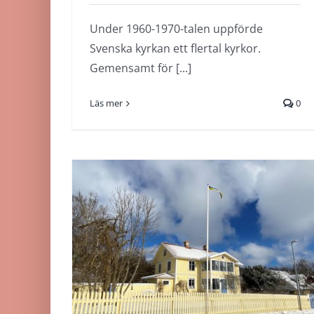
Under 1960-1970-talen uppförde
Svenska kyrkan ett flertal kyrkor.
Gemensamt för [...]
Läs mer
0
Skadeutredning av
Hjo
enstegstätad putsad
med
fasad på
 av
träregelstomme i
.
Tidaholm
ning