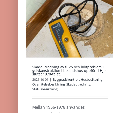
g av
torpargrund efter
blem i
vattenskada i bjälkl
on i
Byggnadskontroll
Skadeutredning
ört i
talet.
ning
redning
Skadeutredning av fukt- och luktproblem i
golvkonstruktion i bostadshus uppfört i Hjo i
slutet 1970-talet.
2021-10-01
|
Byggnadskontroll
,
Husbesiktning
,
Överlåtelsebesiktning
,
Skadeutredning
,
Statusbesiktning
Mellan 1956-1978 användes