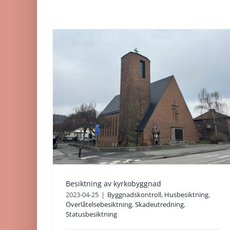
Husbesiktning åt
av
köpare i Laxå
d
kommun
ning
Byggnadskontroll
Energideklaration
redning
Husbesiktning
Överlåtelsebesiktning
Skadeutredning
Besiktning av kyrkobyggnad
2023-04-25
|
Byggnadskontroll
,
Husbesiktning
,
Överlåtelsebesiktning
,
Skadeutredning
,
Statusbesiktning