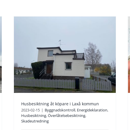
Bostadshus uppfört
1926 och senare
tillbyggt.
Byggnadskontroll
Husbesiktning
Överlåtelsebesiktning
Skadeutredning
Husbesiktning åt köpare i Laxå kommun
2023-02-15
|
Byggnadskontroll
,
Energideklaration
,
Husbesiktning
,
Överlåtelsebesiktning
,
Skadeutredning