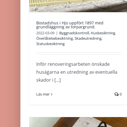
Byggnadskontroll
Husbesiktning
redning
Överlåtelsebesiktning
Skadeutredning
Statusbesiktning
Bostadshus i Hjo uppfört 1897 med
grundläggning av torpargrund.
2022-03-09
|
Byggnadskontroll
,
Husbesiktning
,
Överlåtelsebesiktning
,
Skadeutredning
,
Statusbesiktning
Inför renoveringsarbeten önskade
husägarna en utredning av eventuella
skador i [...]
Läs mer
0
Skadeutredning i
Tibro av traditionel