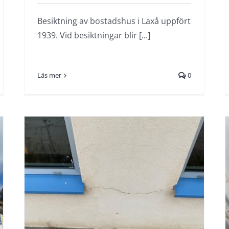
Besiktning av bostadshus i Laxå uppfört
1939. Vid besiktningar blir [...]
Läs mer
0
Skadeutredning av
eventuella fukt- och
luktproblem i källare
inför renovering av ett
hus i Skövde uppfört